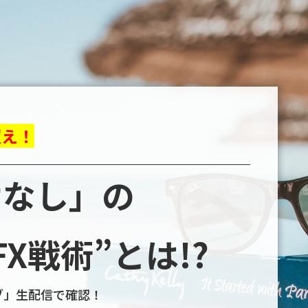
超え！
けなし」の
X戦術”とは!?
イブ」生配信で確認！