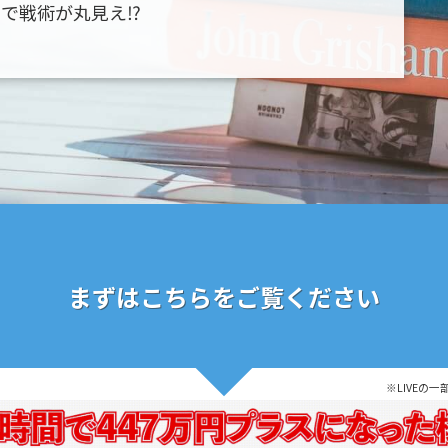
けで戦術が丸見え⁉
まずはこちらをご覧ください
※LIVEの