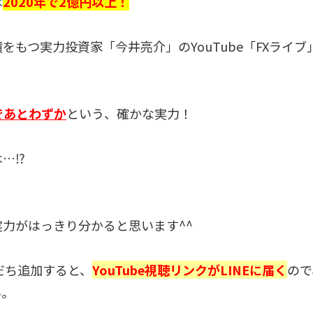
は
2020年で2億円以上！
績をもつ実力投資家「今井亮介」のYouTube「FXライ
であとわずか
という、確かな実力！
は…⁉
力がはっきり分かると思います^^
友だち追加すると、
YouTube視聴リンクがLINEに届く
ので
い。