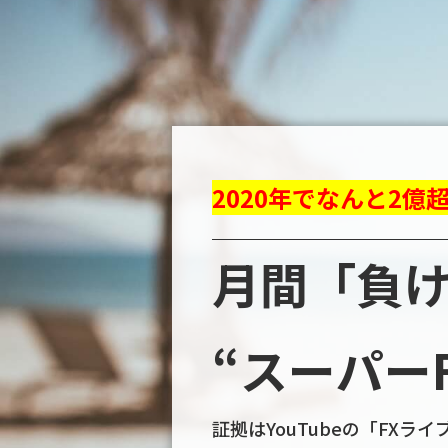
2020年でなんと2億
月間「負
“スーパーF
証拠はYouTubeの「FXラ