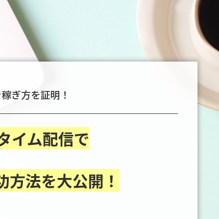
で稼ぎ方を証明！
ルタイム配信で
功方法を大公開！