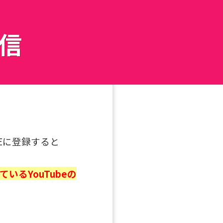
配信
Eに登録すると
いるYouTubeの